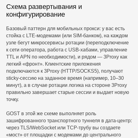
Схема развертывания и
конфигурирование
Базовый паттерн для мобильных прокси: у вас есть
стойка с LTE-модемами (или SIM-банком), на каждом
узле бегут микросервисы ротации (переподключение
к сети оператора, работа с USB-хабами, управление
TTL и APN по необходимости), и рядом — 3Proxy как
легкий «фронт». Клиентские приложения
подключаются к 3Proxy (HTTP/SOCKS5), получают
sticky-сессию на заданное время (например, 10–30
минут), а в случае ротации логика на стороне 3Proxy
правильно завершает старые сессии и выдает новую
точку.
GOST в этой же схеме выполняет роль
зашифрованного транспортного туннеля в дата-центр:
через TLS/WebSocket или TCP-трубу вы создаете
«мост» от площадки с модемами до центрального