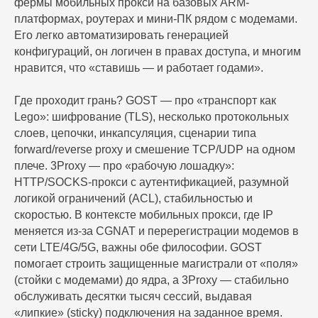
фермы мобильных прокси на базовых ARM-
платформах, роутерах и мини-ПК рядом с модемами.
Его легко автоматизировать генерацией
конфигураций, он логичен в правах доступа, и многим
нравится, что «ставишь — и работает годами».
Где проходит грань? GOST — про «транспорт как
Lego»: шифрование (TLS), несколько протокольных
слоев, цепочки, инкапсуляция, сценарии типа
forward/reverse proxy и смешение TCP/UDP на одном
плече. 3Proxy — про «рабочую лошадку»:
HTTP/SOCKS-прокси с аутентификацией, разумной
логикой ограничений (ACL), стабильностью и
скоростью. В контексте мобильных прокси, где IP
меняется из-за CGNAT и перерегистрации модемов в
сети LTE/4G/5G, важны обе философии. GOST
помогает строить защищенные магистрали от «поля»
(стойки с модемами) до ядра, а 3Proxy — стабильно
обслуживать десятки тысяч сессий, выдавая
«липкие» (sticky) подключения на заданное время.