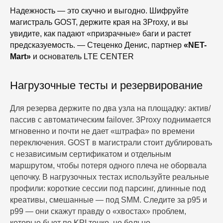
Надежность — это скучно и выгодно. Шифруйте
магистраль GOST, держите края на 3Proxy, и вы
увидите, как падают «призрачные» баги и растет
предсказуемость. — Стеценко Денис, партнер
«NET-
Mart»
и основатель LTE CENTER
Нагрузочные тесты и резервирование
Для резерва держите по два узла на площадку: актив/
пассив с автоматическим failover. 3Proxy поднимается
мгновенно и почти не дает «штрафа» по времени
переключения. GOST в магистрали стоит дублировать
с независимым сертификатом и отдельным
маршрутом, чтобы потеря одного плеча не оборвала
цепочку. В нагрузочных тестах используйте реальные
профили: короткие сессии под парсинг, длинные под
креативы, смешанные — под SMM. Следите за p95 и
p99 — они скажут правду о «хвостах» проблем,
которые бьют по KPI тонко, но больно.