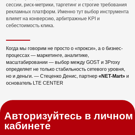
Авторизуйтесь в личном
сессии, риск-метрики, таргетинг и строгие требования
кабинете
рекламных платформ. Именно тут выбор инструмента
влияет на конверсию, арбитражные KPI и
себестоимость клика.
Знаем проблемы, поэтому сделали лучше:
мобильные прокси,
устойчивые к ошибкам, под
ваши задачи.
Когда мы говорим не просто о «прокси», а о бизнес-
процессах — маркетинге, аналитике,
ПЕРЕЙТИ В ЛК
масштабировании — выбор между GOST и 3Proxy
определяет не только стабильность сетевого уровня,
но и деньги. — Стеценко Денис, партнер
«NET-Mart»
и
основатель LTE CENTER