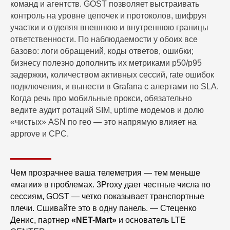
команд и агентств. GOST позволяет выстраивать
контроль на уровне цепочек и протоколов, шифруя
участки и отделяя внешнюю и внутреннюю границы
ответственности. По наблюдаемости у обоих все
базово: логи обращений, коды ответов, ошибки;
бизнесу полезно дополнить их метриками p50/p95
задержки, количеством активных сессий, rate ошибок
подключения, и вынести в Grafana с алертами по SLA.
Когда речь про мобильные прокси, обязательно
ведите аудит ротаций SIM, uptime модемов и долю
«чистых» ASN по гео — это напрямую влияет на
approve и CPC.
Чем прозрачнее ваша телеметрия — тем меньше
«магии» в проблемах. 3Proxy дает честные числа по
сессиям, GOST — четко показывает транспортные
плечи. Сшивайте это в одну панель. — Стеценко
Денис, партнер
«NET-Mart»
и основатель LTE