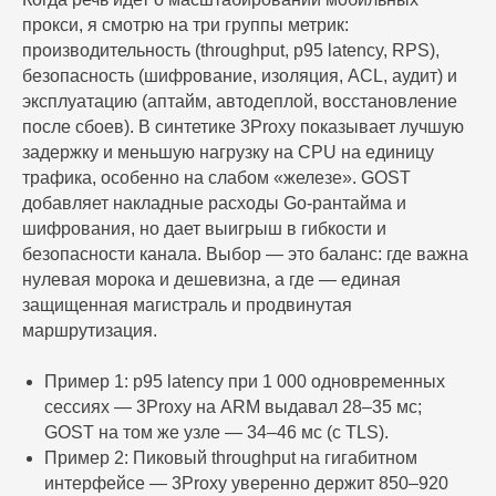
прокси, я смотрю на три группы метрик:
производительность (throughput, p95 latency, RPS),
безопасность (шифрование, изоляция, ACL, аудит) и
эксплуатацию (аптайм, автодеплой, восстановление
после сбоев). В синтетике 3Proxy показывает лучшую
задержку и меньшую нагрузку на CPU на единицу
трафика, особенно на слабом «железе». GOST
добавляет накладные расходы Go-рантайма и
шифрования, но дает выигрыш в гибкости и
безопасности канала. Выбор — это баланс: где важна
нулевая морока и дешевизна, а где — единая
защищенная магистраль и продвинутая
маршрутизация.
Пример 1: p95 latency при 1 000 одновременных
сессиях — 3Proxy на ARM выдавал 28–35 мс;
GOST на том же узле — 34–46 мс (с TLS).
Пример 2: Пиковый throughput на гигабитном
интерфейсе — 3Proxy уверенно держит 850–920