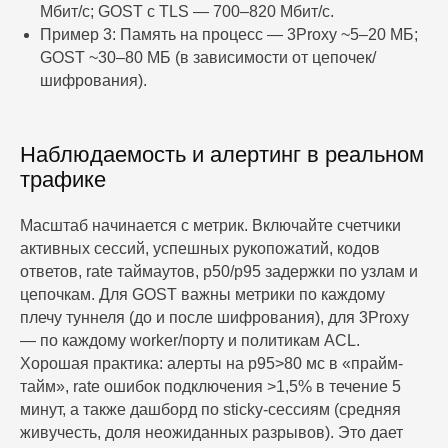
Мбит/с; GOST с TLS — 700–820 Мбит/с.
Пример 3: Память на процесс — 3Proxy ~5–20 МБ;
GOST ~30–80 МБ (в зависимости от цепочек/
шифрования).
Наблюдаемость и алертинг в реальном
трафике
Масштаб начинается с метрик. Включайте счетчики
активных сессий, успешных рукопожатий, кодов
ответов, rate таймаутов, p50/p95 задержки по узлам и
цепочкам. Для GOST важны метрики по каждому
плечу туннеля (до и после шифрования), для 3Proxy
— по каждому worker/порту и политикам ACL.
Хорошая практика: алерты на p95>80 мс в «прайм-
тайм», rate ошибок подключения >1,5% в течение 5
минут, а также дашборд по sticky-сессиям (средняя
живучесть, доля неожиданных разрывов). Это дает