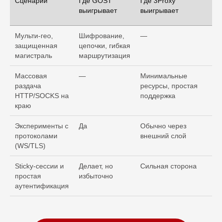
Сценарий
Где GOST
Где 3Proxy
выигрывает
выигрывает
Мульти-гео,
Шифрование,
—
защищенная
цепочки, гибкая
магистраль
маршрутизация
Массовая
—
Минимальные
раздача
ресурсы, простая
HTTP/SOCKS на
поддержка
краю
Эксперименты с
Да
Обычно через
протоколами
внешний слой
(WS/TLS)
Sticky-сессии и
Делает, но
Сильная сторона
простая
избыточно
аутентификация