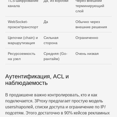
TLS-шифрование
Да, из коробки
Через внешний
канала
терминирующий
слой
WebSocket-
Да
Обычно через
прокси/транспорт
внешние решения
Цепочки (chain) и
Сильная
Ограниченно
маршрутизация
сторона
Ресурсоемкость
Средняя (Go-
Очень низкая
на узел
рантайм)
Аутентификация, ACL и
наблюдаемость
В продакшене важно контролировать, кто и как
подключается. 3Proxy предлагает простую модель
users/паролей, списки доступа и ограничение по IP/
подсетям. Этого достаточно в 90% кейсов рекламных