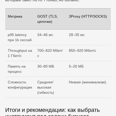
Метрика
GOST (TLS,
3Proxy (HTTP/SOCKS)
цепочки)
p95 latency
34–46 мс
28–35 мс
при 1k сессий
Throughput на
700–820 Мбит/
850–920 Мбит/с
1 Гбит/с
с
Память на
30–80 МБ
5–20 МБ
процесс
Сложность
Средняя/
Низкая (минимализм)
конфигурации
высокая
(гибкость)
Итоги и рекомендации: как выбрать