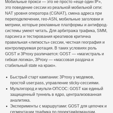
Мобильные прокси — это не просто «еще один IP»,
это поведение сессии из реальной мобильной сети:
NAT уровня оператора (CGNAT), смена адреса при
переподключении, гео-ASN, мобильные заголовки и
метрики, которые рекламные платформы и антифрод-
системы умеют читать. Для арбитража трафика, SMM,
парсинга и тестирования креативов критична
правильная «липкость» сессии, честная география и
контролируемая ротация. В таких условиях роль
GOST и 3Proxy различается: GOST — «магистраль и
гибкая логика», 3Proxy — «массовая раздача и
стабильный state на краю».
Быстрый старт кампании: 3Proxy у модемов,
простой user:pass, управление sticky-сессиями.
Мультигород и мульти-ОПСОС: GOST как единый
защищенный туннель в ядро, централизованная
аналитика.
Эксперименты с маршрутами: GOST для цепочек и
сегментации трафика по проектам/командам.