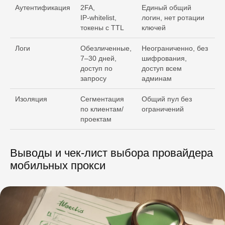
Аутентификация
2FA,
Единый общий
IP‑whitelist,
логин, нет ротации
токены с TTL
ключей
Логи
Обезличенные,
Неограниченно, без
7–30 дней,
шифрования,
доступ по
доступ всем
запросу
админам
Изоляция
Сегментация
Общий пул без
по клиентам/
ограничений
проектам
Выводы и чек‑лист выбора провайдера
мобильных прокси