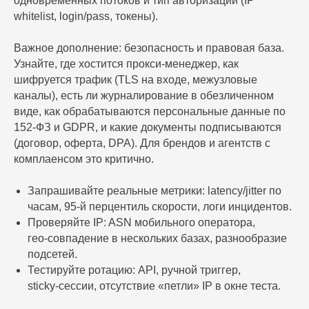
одновременных потоков и тип авторизации (IP
whitelist, login/pass, токены).
Важное дополнение: безопасность и правовая база.
Узнайте, где хостится прокси-менеджер, как
шифруется трафик (TLS на входе, межузловые
каналы), есть ли журналирование в обезличенном
виде, как обрабатываются персональные данные по
152‑ФЗ и GDPR, и какие документы подписываются
(договор, оферта, DPA). Для брендов и агентств с
комплаенсом это критично.
Запрашивайте реальные метрики: latency/jitter по
часам, 95‑й перцентиль скорости, логи инцидентов.
Проверяйте IP: ASN мобильного оператора,
гео‑совпадение в нескольких базах, разнообразие
подсетей.
Тестируйте ротацию: API, ручной триггер,
sticky‑сессии, отсутствие «петли» IP в окне теста.