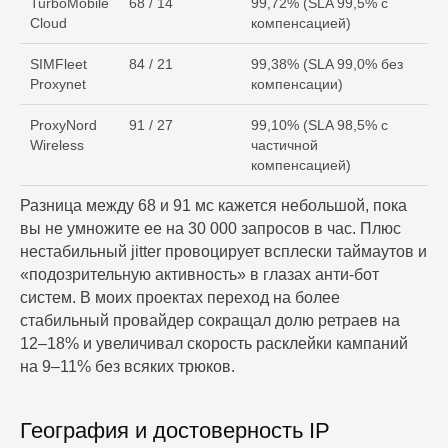
TurboMobile
68 / 14
99,72% (SLA 99,5% с
Cloud
компенсацией)
SIMFleet
84 / 21
99,38% (SLA 99,0% без
Proxynet
компенсации)
ProxyNord
91 / 27
99,10% (SLA 98,5% с
Wireless
частичной
компенсацией)
Разница между 68 и 91 мс кажется небольшой, пока
вы не умножите ее на 30 000 запросов в час. Плюс
нестабильный jitter провоцирует всплески таймаутов и
«подозрительную активность» в глазах анти‑бот
систем. В моих проектах переход на более
стабильный провайдер сокращал долю ретраев на
12–18% и увеличивал скорость расклейки кампаний
на 9–11% без всяких трюков.
География и достоверность IP