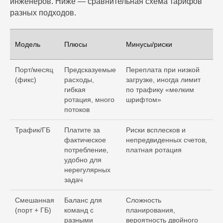
инженеров. Ниже — сравнительная схема тарифов
разных подходов.
Модель
Плюсы
Минусы/риски
Порт/месяц
Предсказуемые
Переплата при низкой
(фикс)
расходы,
загрузке, иногда лимит
гибкая
по трафику «мелким
ротация, много
шрифтом»
потоков
Трафик/ГБ
Платите за
Риски всплесков и
фактическое
непредвиденных счетов,
потребление,
платная ротация
удобно для
нерегулярных
задач
Смешанная
Баланс для
Сложность
(порт + ГБ)
команд с
планирования,
разными
вероятность двойного