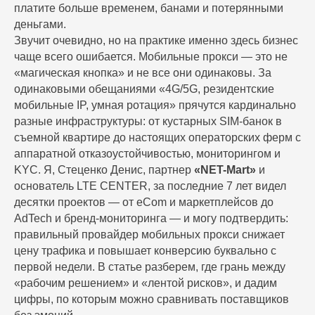
платите больше временем, банами и потерянными
деньгами.
Звучит очевидно, но на практике именно здесь бизнес
чаще всего ошибается. Мобильные прокси — это не
«магическая кнопка» и не все они одинаковы. За
одинаковыми обещаниями «4G/5G, резидентские
мобильные IP, умная ротация» прячутся кардинально
разные инфраструктуры: от кустарных SIM-банок в
съемной квартире до настоящих операторских ферм с
аппаратной отказоустойчивостью, мониторингом и
KYC. Я, Стеценко Денис, партнер
«NET-Mart»
и
основатель LTE CENTER, за последние 7 лет видел
Авторизуйтесь в личном
десятки проектов — от eCom и маркетплейсов до
кабинете
AdTech и бренд-мониторинга — и могу подтвердить:
правильный провайдер мобильных прокси снижает
Знаем проблемы, поэтому сделали лучше:
цену трафика и повышает конверсию буквально с
мобильные прокси,
устойчивые к ошибкам, под
первой недели. В статье разберем, где грань между
ваши задачи.
«рабочим решением» и «лентой рисков», и дадим
цифры, по которым можно сравнивать поставщиков