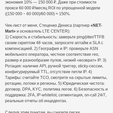
экономия 10% — 150 000 ₽. Даже при стоимости
прокси 60 000 ₽/месяц ROI по упрощенной модели
((150 000 − 60 000)/60 000) ≈ 150%.
Чек‑лист от меня, Стеценко Дениса (партнер
«NET-
Mart»
и основатель LTE CENTER):
1) Скорость и стабильность: замерьте ping/jitter/TTFB
своим скриптом 48 часов, запросите аптайм и SLA с
компенсацией. 2) География и IP: проверьте ASN
мобильного оператора, честное соответствие гео,
размер и разнообразие пулов, низкий «возврат» IP. 3)
Ротация: наличие API, ручной триггер, sticky‑сессии,
конфигурируемый TTL, отсутствие петли IP. 4)
Тарифы: считайте ТСО, смотрите на скрытые лимиты,
ротацию, потоки и регионы. 5) Юридическая чистота:
договор, DPA, KYC, политика логов. 6) Безопасность и
поддержка: 2FA, IP‑whitelist, сегментация, on‑call 24/7,
реальные отчеты об инцидентах.
Следуя этим пунктам, вы снизите риски,