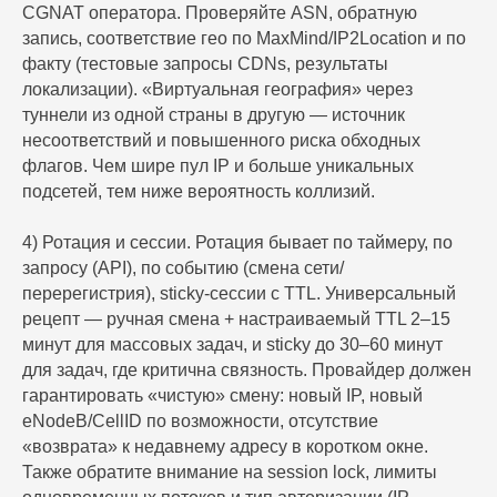
CGNAT оператора. Проверяйте ASN, обратную
запись, соответствие гео по MaxMind/IP2Location и по
факту (тестовые запросы CDNs, результаты
локализации). «Виртуальная география» через
туннели из одной страны в другую — источник
несоответствий и повышенного риска обходных
флагов. Чем шире пул IP и больше уникальных
подсетей, тем ниже вероятность коллизий.
4) Ротация и сессии. Ротация бывает по таймеру, по
запросу (API), по событию (смена сети/
перерегистрия), sticky-сессии с TTL. Универсальный
рецепт — ручная смена + настраиваемый TTL 2–15
минут для массовых задач, и sticky до 30–60 минут
для задач, где критична связность. Провайдер должен
гарантировать «чистую» смену: новый IP, новый
eNodeB/CellID по возможности, отсутствие
«возврата» к недавнему адресу в коротком окне.
Также обратите внимание на session lock, лимиты