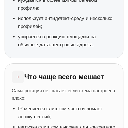
нуждается в более мягком сетевом
Полезные
статьи
профиле;
использует антидетект-среду и несколько
профилей;
упирается в реакцию площадки на
обычные дата-центровые адреса.
Что чаще всего мешает
i
Сама ротация не спасает, если схема настроена
плохо:
IP меняется слишком часто и ломает
логику сессий;
нагрузка слишком высокая для конкретного