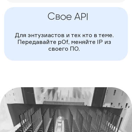
Знаем что нужно Вам,
ведь это
нужно и нам!
С 2016 года мы вместе с командой
занимаемся интернет‑маркетингом:
SEO‑продвижением, работой
на маркетплейсах и классифайдах,
продвижением видео и развитием
в социальных сетях, а также
разрабатываем парсеры и ПО для
«серого» маркетинга.
Нам хорошо знакомы все проблемы
«плохих» прокси
. Поэтому мы создали
умные мобильные прокси
, которые
автоматически переключаются при
ошибках. Подготовили десятки