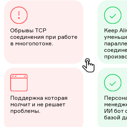
в чатах и файлах.
группировки,
отслеживания и
продления прокси.
До поддержки и так не
Обученный на
достучаться, а тут еще
реальных кейсах ИИ
и проблема ночью
бот который отвечает
случилась.
даже ночью.