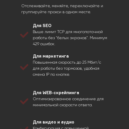
Выбирайте город в один клик —
Переключайтесь 
функционал личного кабинета
мобильными опер
Отслеживайте, меняйте, переключайте и
мгновенно назначает новую
обхода локальных
группируйте прокси в одном месте.
точку выхода. Доступна смена
и повышения стаб
города на другой из нашего
Сравнивайте каче
Для SEO
наличия в любое время.
по метрикам (скор
Выше лимит TCP для многопоточной
отказоустойчивост
работы без "белых экранов". Минимум
и закрепляйте луч
429 ошибок.
под каждую задачу
прокси.
Для маркетинга
Повышенная скорость до 25 Мбит/с
для работы без тормозов, удобная
смена IP по кнопке.
Для WEB-скрейпинга
Оптимизированное соединение для
минимальной скорости ответа.
Для видео и аудио
Купить
Конфигурация с повышенной