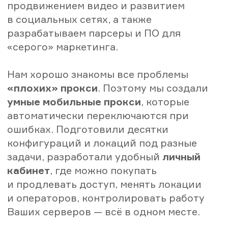
Обрывы TCP
Keep Alive для
соединения при работе
уменьшения
в многопотоке.
параллелизма
соединений и роста
производительности.
Поддержка которая
Персональный
молчит и не решает
менеджер, а также
проблемы.
ИИ бот с обширной
базой данных.
Прокси постоянно
Алгоритм Страж -
не работают и нужно
автоматически заменит