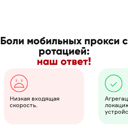
писать в поддержку.
модем при ошибках
прокси.
Ожидания снятия
Возможность смены
ограничений из-за
локации из личного
угроз.
кабинета.
Нет готовых
Вместе с клиентами
конфигураций под
сформировали
Вашу задачу.
конфигурации под
любую задачу и софт.
Хаос в клиентских
Единый ЛК с
прокси, все хранится
возможностью