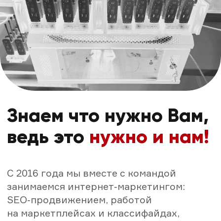
конфигураций и локаций под разные
задачи, разработали удобный
личный
кабинет
, где можно покупать
и продлевать доступ, менять локации
и операторов, контролировать работу
Ваших серверов — всё в одном месте.
Боли мобильных прокси с
ротацией:
наш ответ!
Низкая входящая
Агрегация частот + на
скорость.
локацию лимит по
устройствам.