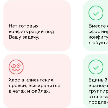
Старт за 5 минут
Стабильн
обычных 
Коротко опишите задачу — мы
Собственное ПО, ав
подберём
оптимальную
при ошибках и десят
конфигурацию
мобильного прокси и
максимальной стабил
запустим без лишних разговоров.
высокого uptime
.
Функционал который
Честная ц
растет
мобильных