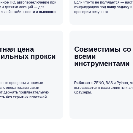
нное ПО, автопереключение при
Если что‑то не получается — нас
 и десятки локаций — для
конфигурацию под
вашу задачу
и
льной стабильности и
высокого
проверим результат.
тная цена
Совместимы со
ильных прокси
всеми
инструментами
нные процессы и прямые
Работает
с ZENO, BAS и Python, л
ы с операторами связи
встраивается в ваши скрипты и ан
т держать привлекательную
браузеры.
сть без скрытых платежей
.