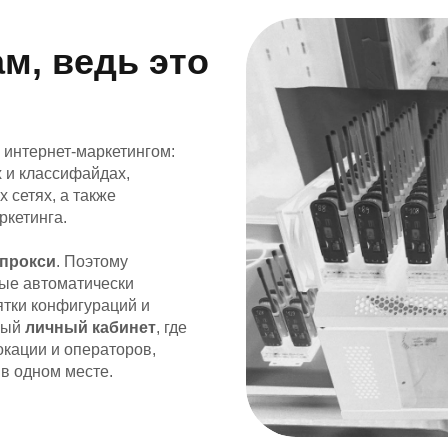
м, ведь это
 интернет‑маркетингом:
 и классифайдах,
 сетях, а также
ркетинга.
 прокси
. Поэтому
рые автоматически
ятки конфигураций и
бный
личный кабинет
, где
окации и операторов,
в одном месте.