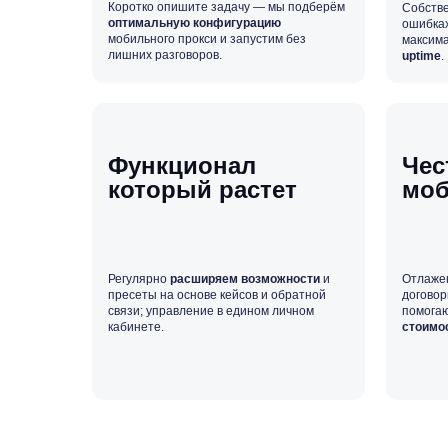
Коротко опишите задачу — мы подберём
Собстве
оптимальную конфигурацию
ошибках
мобильного прокси и запустим без
максима
лишних разговоров.
uptime
.
Функционал
Чес
который растет
моб
Регулярно
расширяем возможности
и
Отлаже
пресеты на основе кейсов и обратной
договор
связи; управление в едином личном
помогаю
кабинете.
стоимо