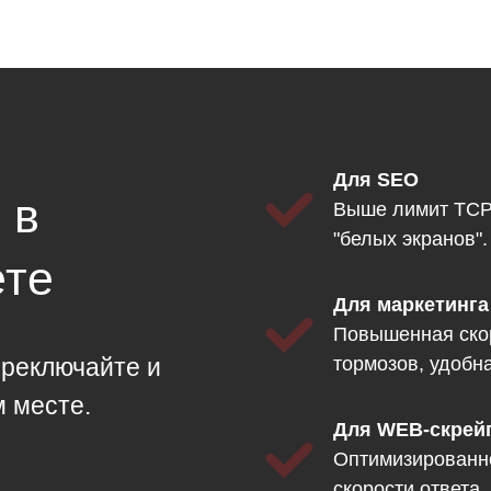
Для SEO
 в
Выше лимит TCP
"белых экранов"
ете
Для маркетинга
Повышенная скор
ереключайте и
тормозов, удобна
м месте.
Для WEB-скрей
Оптимизированн
скорости ответа.