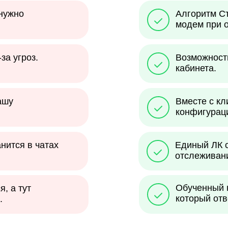
 нужно
Алгоритм Ст
модем при о
за угроз.
Возможност
кабинета.
ашу
Вместе с к
конфигураци
анится в чатах
Единый ЛК с
отслеживани
Обученный 
я, а тут
который отв
.