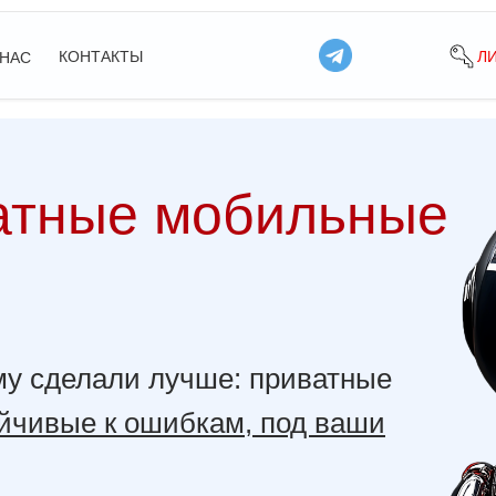
КОНТАКТЫ
Л
 НАС
атные мобильные
му сделали лучше: приватные
йчивые к ошибкам, под ваши